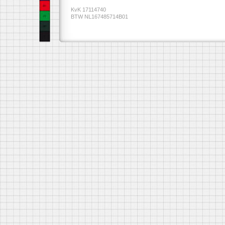
KvK 17114740
BTW NL167485714B01