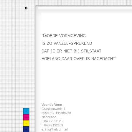
‘Goede vormgeving
is zo vanzelfsprekend
dat je er niet bij stilstaat
hoelang daar over is nagedacht’
Voor de Vorm
Grasleeuwerik 1
5658 EG Eindhoven
Nederland
t: 040-2511125
f: 040-2132169
e:
info@vdvorm.nl